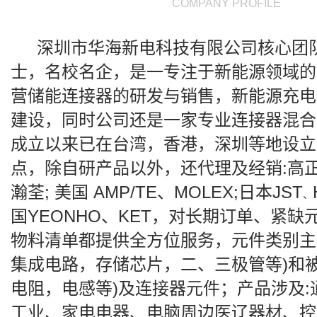
COMPANY PROFILE
深圳市华海新电科技有限公司核心团
士，名校名企，是一专注于新能源领域的
营储能连接器的研发与销售，新能源充电
建设，同时公司还是一家专业连接器混合
成立以来已在台湾，香港，深圳等地设立
点，除自研产品以外，还代理及经销
:
高
瀚荃
;
美国
AMP/TE
、
MOLEX;
日本
JST
、
国
YEONHO
、
KET
，对长期订单、紧缺
物料清单都提供全方位服务，元件类别主要
集成电路，存储芯片，二、三极管等)和被
电阻，电感等)及连接器元件；产品涉及
:
工业、家电电器、电脑周边医辽器材、控