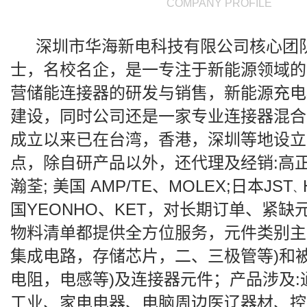
COMPANY PROFILE
深圳市华海新电科技有限公司核心团
士，名校名企，是一专注于新能源领域的
营储能连接器的研发与销售，新能源充电
建设，同时公司还是一家专业连接器混合
成立以来已在台湾，香港，深圳等地设立
点，除自研产品以外，还代理及经销
:
高
瀚荃
;
美国
AMP/TE
、
MOLEX;
日本
JST
、
国
YEONHO
、
KET
，对长期订单、紧缺
物料清单都提供全方位服务，元件类别主要
集成电路，存储芯片，二、三极管等)和被
电阻，电感等)及连接器元件；产品涉及
:
工业、家电电器、电脑周边医辽器材、控